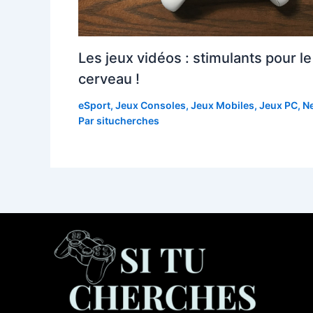
Les jeux vidéos : stimulants pour le
cerveau !
eSport
,
Jeux Consoles
,
Jeux Mobiles
,
Jeux PC
,
N
Par
situcherches