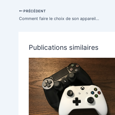
jackpot dans
conseils et
ligne 
les casinos en
sécurité
et ast
PRÉCÉDENT
ligne
Comment faire le choix de son appareil de modélisme ?
Publications similaires