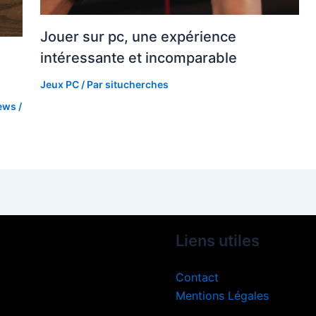
Jouer sur pc, une expérience
intéressante et incomparable
Jeux PC
/ Par
situcherches
ews
/
Liens utiles
Contact
Mentions Légales