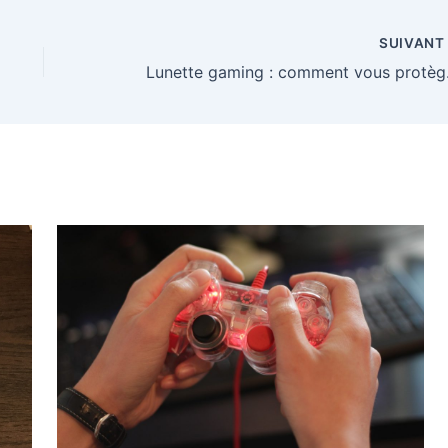
: conseils
rapport qualite
uces
prix choisir en
SUIVAN
2025 ?
Lunette