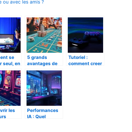
e ou avec les amis ?
nt se
5 grands
Tutoriel :
ir seul, en
avantages de
comment creer
e ou avec
jouer aux
un bon pseudo
is ?
casinos en
de jeu ?
ligne
rir les
Performances
urs
IA : Quel
 pour les
meilleur PC
os en
portable gamer