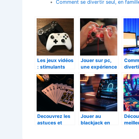
Comment se divertir seul, en famill
Les jeux vidéos
Jouer sur pc,
Comme
: stimulants
une expérience
divert
pour le cerveau
intéressante et
famill
!
incomparable
les am
Decouvrez les
Jouer au
Découv
astuces et
blackjack en
meille
strategies pour
ligne avec de
bonus
remporter le
l’argent réel :
casin