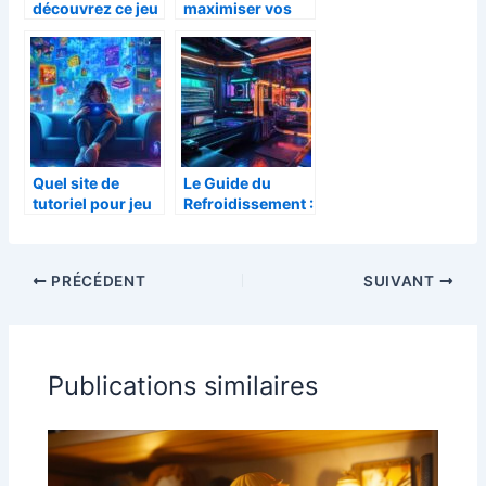
découvrez ce jeu
maximiser vos
de hasard
gains sur
populaire aux
Monopoly Live :
gains
astuces et
intéressants
stratégies
efficaces
Quel site de
Le Guide du
tutoriel pour jeu
Refroidissement :
mobile choisir ?
Optimise ton PC
Gamer avec les
Meilleurs
PRÉCÉDENT
SUIVANT
Systèmes de
Watercooling
Publications similaires